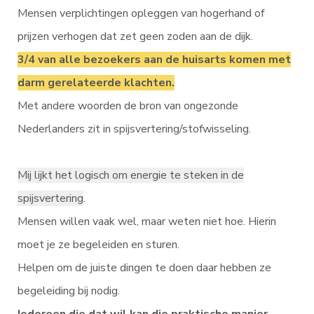
Mensen verplichtingen opleggen van hogerhand of
prijzen verhogen dat zet geen zoden aan de dijk.
3/4 van alle bezoekers aan de huisarts komen met
darm gerelateerde klachten.
Met andere woorden de bron van ongezonde
Nederlanders zit in spijsvertering/stofwisseling.
Mij lijkt het logisch om energie te steken in de
spijsvertering
.
Mensen willen vaak wel, maar weten niet hoe. Hierin
moet je ze begeleiden en sturen.
Helpen om de juiste dingen te doen daar hebben ze
begeleiding bij nodig.
Iedereen die dat wil kan die praktische manier